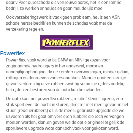
daar v Peer autoschade als vertrouwd adres, het is een familie
bedrijf, ze werken er netjes en gaan met de tijd mee.
Ook verzekeringswerk is vaak geen probleem, het is een ASN
schade herstelbedrijf en kunnen de schades vaak met de
verzekering regelen.
Powerflex
Power flex, vaak word er bij BMW en MINI gekozen voor
zogenaamde hydrolagers in het onderstel, motor en
aandrijflijnophanging, dit uit comfort overwegingen, minder geluid,
trillingen en doorgeven van resonanties. Maar er gaat een stukje
gevoel verloren bij deze rubbers wat bij sommige rijders nadelig
het rijden en besturen van de auto kan beïnvloeden.
De auto kan met powerflex rubbers, relatief kleine ingreep, een
stuk sportiever de bocht in sturen, directer met meer gevoel in het
stuur. (reactierubbers) dit is de meest gebruikte upgrade die we
uitvoeren als het gaat om versleten rubbers die toch vervangen
moeten worden, klanten geven we de optie origineel of gelijk de
sportievere upgrade waar dan toch vaak voor gekozen word.